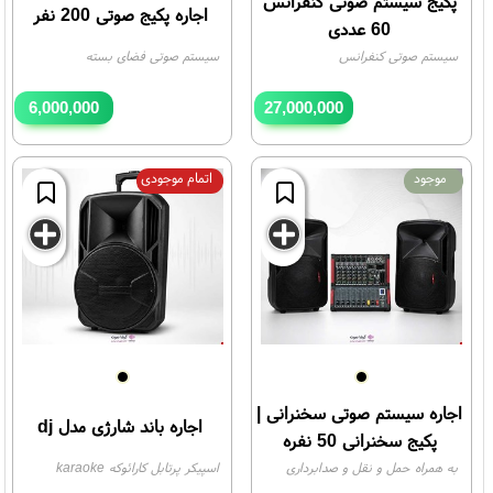
پکیج سیستم صوتی کنفرانس
اجاره پکیج صوتی 200 نفر
60 عددی
سیستم صوتی کنفرانس
سیستم صوتی فضای بسته
6,000,000
27,000,000
تومان
تومان
موجود
اتمام موجودی
اجاره سیستم صوتی سخنرانی |
اجاره باند شارژی مدل dj
پکیج سخنرانی 50 نفره
به همراه حمل و نقل و صدابرداری
اسپیکر پرتابل کارائوکه karaoke