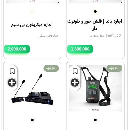
اجاره باند | فلش خور و بلوتوث
اجاره میکروفون بی سیم
دار
کابل aux | حمل‌ونصب
میکروفن سیار
2,000,000
1,300,000
تومان
تومان
موجود
موجود