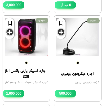
تومان
3,000,000
0
تومان
موجود
موجود
اجاره اسپیکر پارتی باکس jbl
اجاره میکروفون رومیزی
320
کرایه میکروفن تریبون
کرایه اسپیکر jbl party box stage
320
1,600,000
500,000
تومان
تومان