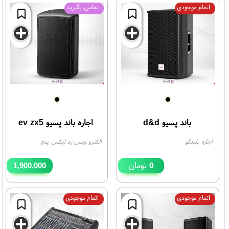
اتمام موجودی
تماس بگیرید
باند پسیو d&d
اجاره باند پسیو ev zx5
اجاره بلندگو
الکترو ویس زد ایکس پنج
تومان
1,900,000
0
تومان
اتمام موجودی
اتمام موجودی