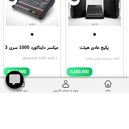
پکیج عادی هیئت
میکسر دایناکورد 1000 سری 3
اجاره سیستم صوتی هیئت
dynacord 1000 watt 3
3,000,000
4,500,000
تومان
تومان
اتمام موجودی
خانه
ورود به حساب کاربری
سبد اجاره