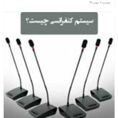
دوشنبه ۸ بهمن ۹۷
پیکر بندی سیستم های انالوگ و ثابت RF
تجهیزات سیستم IR آ«الوگ و دیجیتال